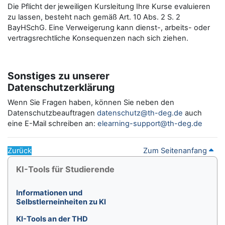
Die Pflicht der jeweiligen Kursleitung Ihre Kurse evaluieren
zu lassen, besteht nach gemäß Art. 10 Abs. 2 S. 2
BayHSchG. Eine Verweigerung kann dienst-, arbeits- oder
vertragsrechtliche Konsequenzen nach sich ziehen.
Sonstiges zu unserer
Datenschutzerklärung
Wenn Sie Fragen haben, können Sie neben den
Datenschutzbeauftragen
datenschutz@th-deg.de
auch
eine E-Mail schreiben an:
elearning-support@th-deg.de
Zurück
Zum Seitenanfang
Blöcke
KI-Tools für Studierende überspringen
KI-Tools für Studierende
Informationen und
Selbstlerneinheiten zu KI
KI-Tools an der THD