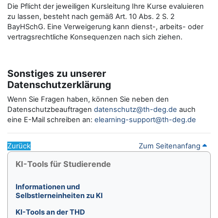
Die Pflicht der jeweiligen Kursleitung Ihre Kurse evaluieren
zu lassen, besteht nach gemäß Art. 10 Abs. 2 S. 2
BayHSchG. Eine Verweigerung kann dienst-, arbeits- oder
vertragsrechtliche Konsequenzen nach sich ziehen.
Sonstiges zu unserer
Datenschutzerklärung
Wenn Sie Fragen haben, können Sie neben den
Datenschutzbeauftragen
datenschutz@th-deg.de
auch
eine E-Mail schreiben an:
elearning-support@th-deg.de
Zurück
Zum Seitenanfang
Blöcke
KI-Tools für Studierende überspringen
KI-Tools für Studierende
Informationen und
Selbstlerneinheiten zu KI
KI-Tools an der THD