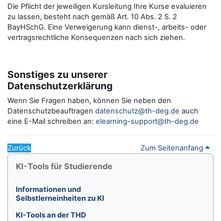
Die Pflicht der jeweiligen Kursleitung Ihre Kurse evaluieren
zu lassen, besteht nach gemäß Art. 10 Abs. 2 S. 2
BayHSchG. Eine Verweigerung kann dienst-, arbeits- oder
vertragsrechtliche Konsequenzen nach sich ziehen.
Sonstiges zu unserer
Datenschutzerklärung
Wenn Sie Fragen haben, können Sie neben den
Datenschutzbeauftragen
datenschutz@th-deg.de
auch
eine E-Mail schreiben an:
elearning-support@th-deg.de
Zurück
Zum Seitenanfang
Blöcke
KI-Tools für Studierende überspringen
KI-Tools für Studierende
Informationen und
Selbstlerneinheiten zu KI
KI-Tools an der THD