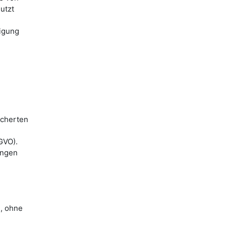
utzt
digung
icherten
GVO).
angen
n, ohne