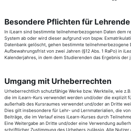
Besondere Pflichten für Lehrend
In iLearn sind bestimmte teilnehmerbezogenen Daten dem re
System ab oder wird dieser aufgrund von bspw. Exmatrikulat
Datenbank gelöscht, gehen bestimmte teilnehmerbezogene 
Aufbewahrungsfrist von zwei Jahren (§12 Abs. 1 RaPo) in iLe
Kalenderjahres, in dem dem Studierenden das Ergebnis der j
Umgang mit Urheberrechten
Urheberrechtlich schutzfähige Werke bzw. Werkteile, wie z.B
die im iLearn-Kurs verwendet werden und/oder die explizit fü
außerhalb des Kursraumes verwendet und/oder an Dritte we
Dies gilt insbesondere für Lehr- und Lernmaterialien, die von
Beiträge, die im Verlauf eines iLearn-Kurses durch Teilneh
Eine Weitergabe an Dritte und/oder eine Verwendung außerha
schriftlicher Zustimmung des Urhebers zulässig. Alle Nutzer 