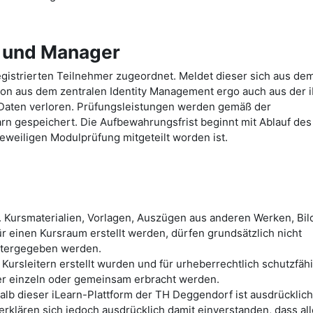
e und Manager
gistrierten Teilnehmer zugeordnet. Meldet dieser sich aus de
ion aus dem zentralen Identity Management ergo auch aus der 
Daten verloren. Prüfungsleistungen werden gemäß der
arn gespeichert. Die Aufbewahrungsfrist beginnt mit Ablauf des
eweiligen Modulprüfung mitgeteilt worden ist.
. Kursmaterialien, Vorlagen, Auszügen aus anderen Werken, Bild
r einen Kursraum erstellt werden, dürfen grundsätzlich nicht
itergegeben werden.
 Kursleitern erstellt wurden und für urheberrechtlich schutzfäh
mer einzeln oder gemeinsam erbracht werden.
lb dieser iLearn-Plattform der TH Deggendorf ist ausdrücklich
erklären sich jedoch ausdrücklich damit einverstanden, dass al