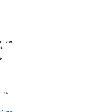
ung von
ne
ne
n an:
nfang