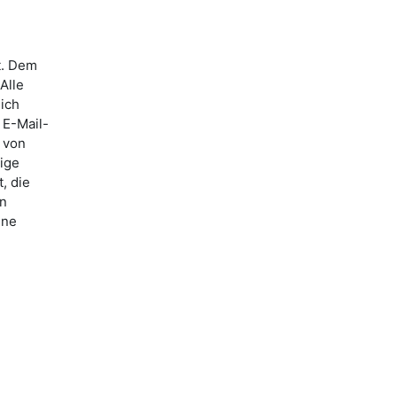
t. Dem
Alle
lich
 E-Mail-
 von
ige
, die
nn
ine