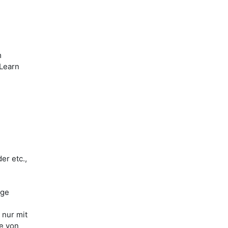
m
iLearn
er etc.,
ige
 nur mit
le von