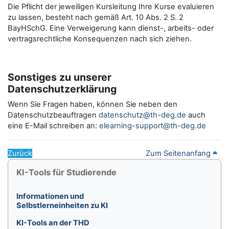
Die Pflicht der jeweiligen Kursleitung Ihre Kurse evaluieren
zu lassen, besteht nach gemäß Art. 10 Abs. 2 S. 2
BayHSchG. Eine Verweigerung kann dienst-, arbeits- oder
vertragsrechtliche Konsequenzen nach sich ziehen.
Sonstiges zu unserer
Datenschutzerklärung
Wenn Sie Fragen haben, können Sie neben den
Datenschutzbeauftragen
datenschutz@th-deg.de
auch
eine E-Mail schreiben an:
elearning-support@th-deg.de
Zurück
Zum Seitenanfang
Blöcke
KI-Tools für Studierende überspringen
KI-Tools für Studierende
Informationen und
Selbstlerneinheiten zu KI
KI-Tools an der THD