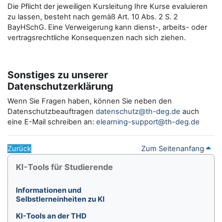
Die Pflicht der jeweiligen Kursleitung Ihre Kurse evaluieren
zu lassen, besteht nach gemäß Art. 10 Abs. 2 S. 2
BayHSchG. Eine Verweigerung kann dienst-, arbeits- oder
vertragsrechtliche Konsequenzen nach sich ziehen.
Sonstiges zu unserer
Datenschutzerklärung
Wenn Sie Fragen haben, können Sie neben den
Datenschutzbeauftragen
datenschutz@th-deg.de
auch
eine E-Mail schreiben an:
elearning-support@th-deg.de
Zurück
Zum Seitenanfang
Blöcke
KI-Tools für Studierende überspringen
KI-Tools für Studierende
Informationen und
Selbstlerneinheiten zu KI
KI-Tools an der THD