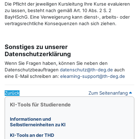
Die Pflicht der jeweiligen Kursleitung Ihre Kurse evaluieren
zu lassen, besteht nach gemäß Art. 10 Abs. 2 S. 2
BayHSchG. Eine Verweigerung kann dienst-, arbeits- oder
vertragsrechtliche Konsequenzen nach sich ziehen.
Sonstiges zu unserer
Datenschutzerklärung
Wenn Sie Fragen haben, können Sie neben den
Datenschutzbeauftragen
datenschutz@th-deg.de
auch
eine E-Mail schreiben an:
elearning-support@th-deg.de
Zurück
Zum Seitenanfang
Blöcke
KI-Tools für Studierende überspringen
KI-Tools für Studierende
Informationen und
Selbstlerneinheiten zu KI
KI-Tools an der THD