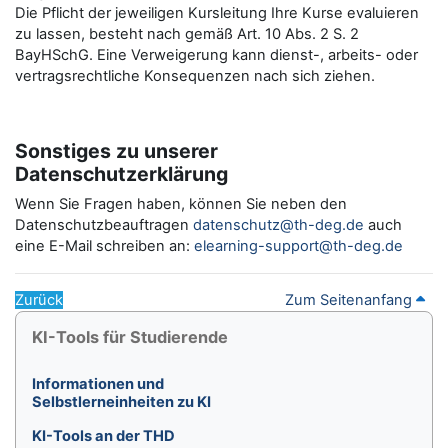
Die Pflicht der jeweiligen Kursleitung Ihre Kurse evaluieren
zu lassen, besteht nach gemäß Art. 10 Abs. 2 S. 2
BayHSchG. Eine Verweigerung kann dienst-, arbeits- oder
vertragsrechtliche Konsequenzen nach sich ziehen.
Sonstiges zu unserer
Datenschutzerklärung
Wenn Sie Fragen haben, können Sie neben den
Datenschutzbeauftragen
datenschutz@th-deg.de
auch
eine E-Mail schreiben an:
elearning-support@th-deg.de
Zurück
Zum Seitenanfang
Blöcke
KI-Tools für Studierende überspringen
KI-Tools für Studierende
Informationen und
Selbstlerneinheiten zu KI
KI-Tools an der THD