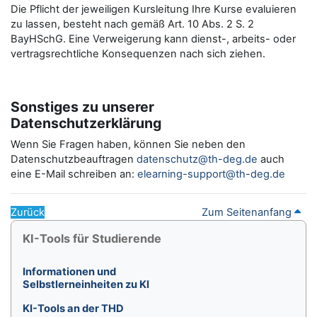
Die Pflicht der jeweiligen Kursleitung Ihre Kurse evaluieren
zu lassen, besteht nach gemäß Art. 10 Abs. 2 S. 2
BayHSchG. Eine Verweigerung kann dienst-, arbeits- oder
vertragsrechtliche Konsequenzen nach sich ziehen.
Sonstiges zu unserer
Datenschutzerklärung
Wenn Sie Fragen haben, können Sie neben den
Datenschutzbeauftragen
datenschutz@th-deg.de
auch
eine E-Mail schreiben an:
elearning-support@th-deg.de
Zurück
Zum Seitenanfang
Blöcke
KI-Tools für Studierende überspringen
KI-Tools für Studierende
Informationen und
Selbstlerneinheiten zu KI
KI-Tools an der THD