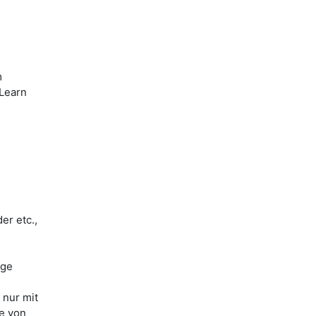
m
iLearn
er etc.,
ige
 nur mit
le von