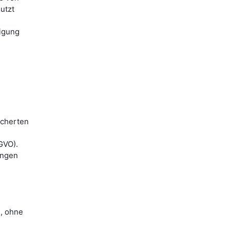
utzt
digung
icherten
GVO).
angen
n, ohne