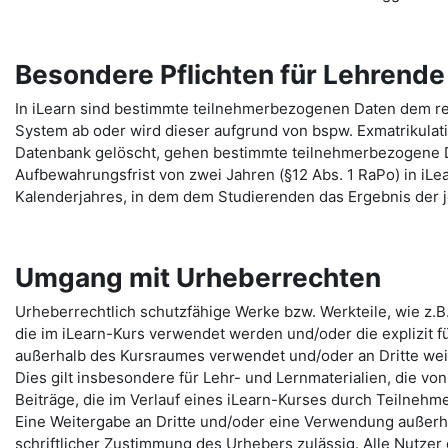
Besondere Pflichten für Lehrend
In iLearn sind bestimmte teilnehmerbezogenen Daten dem re
System ab oder wird dieser aufgrund von bspw. Exmatrikulat
Datenbank gelöscht, gehen bestimmte teilnehmerbezogene 
Aufbewahrungsfrist von zwei Jahren (§12 Abs. 1 RaPo) in iLe
Kalenderjahres, in dem dem Studierenden das Ergebnis der j
Umgang mit Urheberrechten
Urheberrechtlich schutzfähige Werke bzw. Werkteile, wie z.B
die im iLearn-Kurs verwendet werden und/oder die explizit fü
außerhalb des Kursraumes verwendet und/oder an Dritte we
Dies gilt insbesondere für Lehr- und Lernmaterialien, die von
Beiträge, die im Verlauf eines iLearn-Kurses durch Teilneh
Eine Weitergabe an Dritte und/oder eine Verwendung außerha
schriftlicher Zustimmung des Urhebers zulässig. Alle Nutzer 