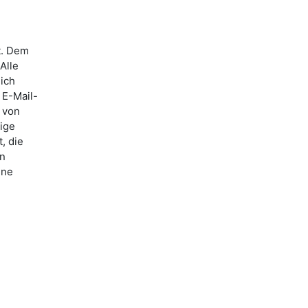
t. Dem
Alle
lich
 E-Mail-
 von
ige
, die
nn
ine