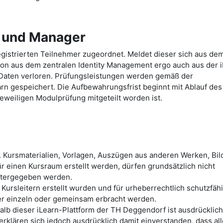
e und Manager
gistrierten Teilnehmer zugeordnet. Meldet dieser sich aus de
ion aus dem zentralen Identity Management ergo auch aus der 
Daten verloren. Prüfungsleistungen werden gemäß der
arn gespeichert. Die Aufbewahrungsfrist beginnt mit Ablauf des
eweiligen Modulprüfung mitgeteilt worden ist.
. Kursmaterialien, Vorlagen, Auszügen aus anderen Werken, Bild
r einen Kursraum erstellt werden, dürfen grundsätzlich nicht
itergegeben werden.
 Kursleitern erstellt wurden und für urheberrechtlich schutzfäh
mer einzeln oder gemeinsam erbracht werden.
lb dieser iLearn-Plattform der TH Deggendorf ist ausdrücklich
erklären sich jedoch ausdrücklich damit einverstanden, dass al