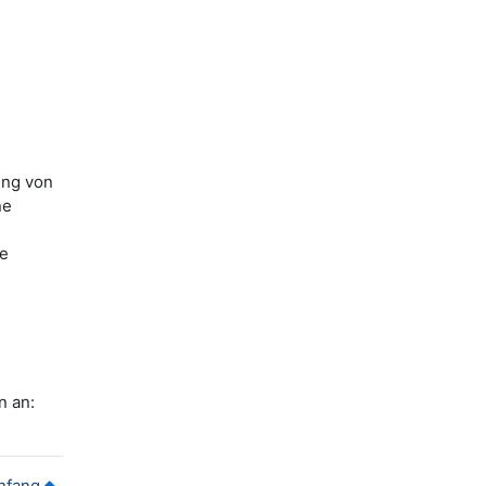
ung von
ne
ne
n an:
nfang