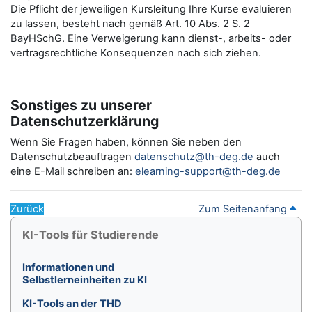
Die Pflicht der jeweiligen Kursleitung Ihre Kurse evaluieren
zu lassen, besteht nach gemäß Art. 10 Abs. 2 S. 2
BayHSchG. Eine Verweigerung kann dienst-, arbeits- oder
vertragsrechtliche Konsequenzen nach sich ziehen.
Sonstiges zu unserer
Datenschutzerklärung
Wenn Sie Fragen haben, können Sie neben den
Datenschutzbeauftragen
datenschutz@th-deg.de
auch
eine E-Mail schreiben an:
elearning-support@th-deg.de
Zurück
Zum Seitenanfang
Blöcke
KI-Tools für Studierende überspringen
KI-Tools für Studierende
Informationen und
Selbstlerneinheiten zu KI
KI-Tools an der THD