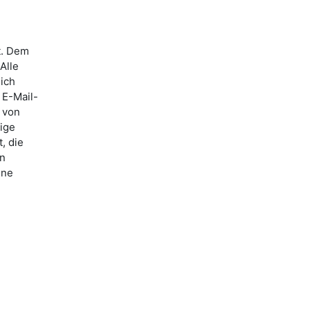
t. Dem
Alle
lich
 E-Mail-
 von
ige
, die
nn
ine