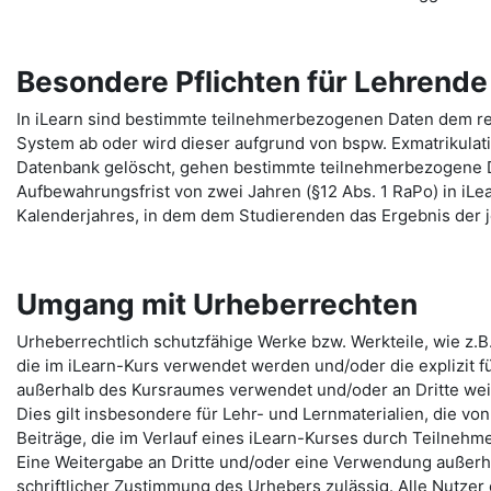
Besondere Pflichten für Lehrend
In iLearn sind bestimmte teilnehmerbezogenen Daten dem re
System ab oder wird dieser aufgrund von bspw. Exmatrikulat
Datenbank gelöscht, gehen bestimmte teilnehmerbezogene 
Aufbewahrungsfrist von zwei Jahren (§12 Abs. 1 RaPo) in iLe
Kalenderjahres, in dem dem Studierenden das Ergebnis der j
Umgang mit Urheberrechten
Urheberrechtlich schutzfähige Werke bzw. Werkteile, wie z.B
die im iLearn-Kurs verwendet werden und/oder die explizit fü
außerhalb des Kursraumes verwendet und/oder an Dritte we
Dies gilt insbesondere für Lehr- und Lernmaterialien, die von
Beiträge, die im Verlauf eines iLearn-Kurses durch Teilneh
Eine Weitergabe an Dritte und/oder eine Verwendung außerha
schriftlicher Zustimmung des Urhebers zulässig. Alle Nutzer 