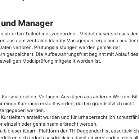
e und Manager
gistrierten Teilnehmer zugeordnet. Meldet dieser sich aus de
ion aus dem zentralen Identity Management ergo auch aus der 
Daten verloren. Prüfungsleistungen werden gemäß der
arn gespeichert. Die Aufbewahrungsfrist beginnt mit Ablauf des
eweiligen Modulprüfung mitgeteilt worden ist.
. Kursmaterialien, Vorlagen, Auszügen aus anderen Werken, Bild
r einen Kursraum erstellt werden, dürfen grundsätzlich nicht
itergegeben werden.
 Kursleitern erstellt wurden und für urheberrechtlich schutzfäh
mer einzeln oder gemeinsam erbracht werden.
lb dieser iLearn-Plattform der TH Deggendorf ist ausdrücklich
erklären sich jedoch ausdrücklich damit einverstanden, dass al