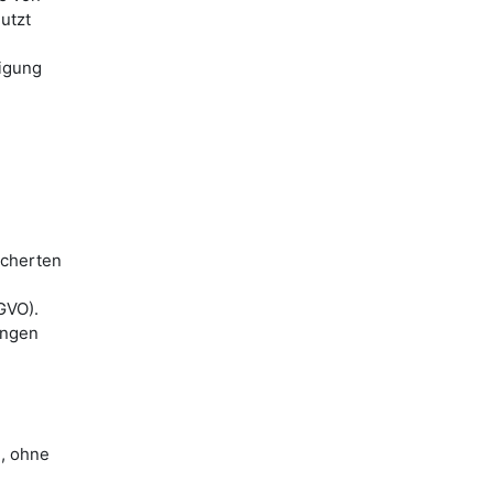
utzt
digung
icherten
GVO).
angen
n, ohne