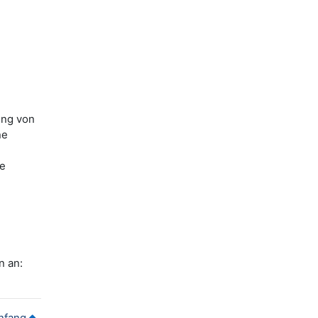
ung von
ne
ne
n an:
nfang