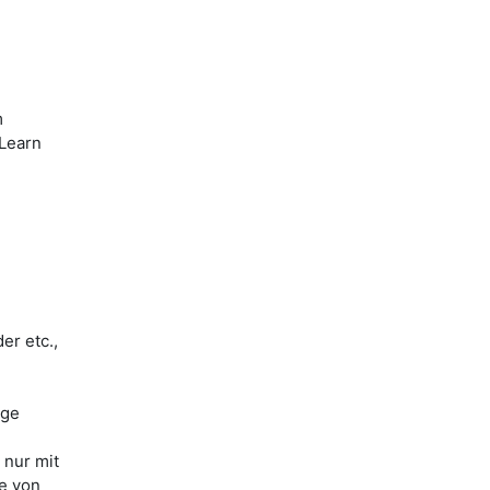
m
iLearn
er etc.,
ige
 nur mit
le von