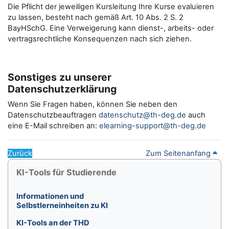
Die Pflicht der jeweiligen Kursleitung Ihre Kurse evaluieren
zu lassen, besteht nach gemäß Art. 10 Abs. 2 S. 2
BayHSchG. Eine Verweigerung kann dienst-, arbeits- oder
vertragsrechtliche Konsequenzen nach sich ziehen.
Sonstiges zu unserer
Datenschutzerklärung
Wenn Sie Fragen haben, können Sie neben den
Datenschutzbeauftragen
datenschutz@th-deg.de
auch
eine E-Mail schreiben an:
elearning-support@th-deg.de
Zurück
Zum Seitenanfang
Blöcke
KI-Tools für Studierende überspringen
KI-Tools für Studierende
Informationen und
Selbstlerneinheiten zu KI
KI-Tools an der THD