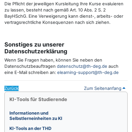
Die Pflicht der jeweiligen Kursleitung Ihre Kurse evaluieren
zu lassen, besteht nach gemäß Art. 10 Abs. 2 S. 2
BayHSchG. Eine Verweigerung kann dienst-, arbeits- oder
vertragsrechtliche Konsequenzen nach sich ziehen.
Sonstiges zu unserer
Datenschutzerklärung
Wenn Sie Fragen haben, können Sie neben den
Datenschutzbeauftragen
datenschutz@th-deg.de
auch
eine E-Mail schreiben an:
elearning-support@th-deg.de
Zurück
Zum Seitenanfang
Blöcke
KI-Tools für Studierende überspringen
KI-Tools für Studierende
Informationen und
Selbstlerneinheiten zu KI
KI-Tools an der THD