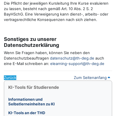
Die Pflicht der jeweiligen Kursleitung Ihre Kurse evaluieren
zu lassen, besteht nach gemäß Art. 10 Abs. 2 S. 2
BayHSchG. Eine Verweigerung kann dienst-, arbeits- oder
vertragsrechtliche Konsequenzen nach sich ziehen.
Sonstiges zu unserer
Datenschutzerklärung
Wenn Sie Fragen haben, können Sie neben den
Datenschutzbeauftragen
datenschutz@th-deg.de
auch
eine E-Mail schreiben an:
elearning-support@th-deg.de
Zurück
Zum Seitenanfang
Blöcke
KI-Tools für Studierende überspringen
KI-Tools für Studierende
Informationen und
Selbstlerneinheiten zu KI
KI-Tools an der THD