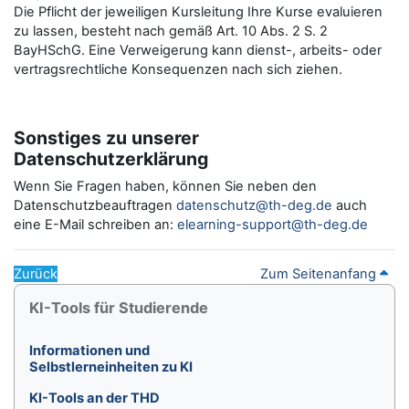
Die Pflicht der jeweiligen Kursleitung Ihre Kurse evaluieren
zu lassen, besteht nach gemäß Art. 10 Abs. 2 S. 2
BayHSchG. Eine Verweigerung kann dienst-, arbeits- oder
vertragsrechtliche Konsequenzen nach sich ziehen.
Sonstiges zu unserer
Datenschutzerklärung
Wenn Sie Fragen haben, können Sie neben den
Datenschutzbeauftragen
datenschutz@th-deg.de
auch
eine E-Mail schreiben an:
elearning-support@th-deg.de
Zurück
Zum Seitenanfang
Blöcke
KI-Tools für Studierende überspringen
KI-Tools für Studierende
Informationen und
Selbstlerneinheiten zu KI
KI-Tools an der THD