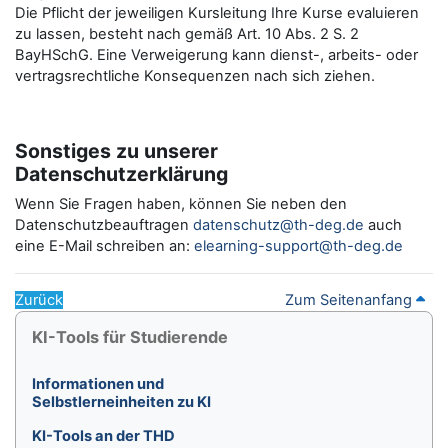
Die Pflicht der jeweiligen Kursleitung Ihre Kurse evaluieren
zu lassen, besteht nach gemäß Art. 10 Abs. 2 S. 2
BayHSchG. Eine Verweigerung kann dienst-, arbeits- oder
vertragsrechtliche Konsequenzen nach sich ziehen.
Sonstiges zu unserer
Datenschutzerklärung
Wenn Sie Fragen haben, können Sie neben den
Datenschutzbeauftragen
datenschutz@th-deg.de
auch
eine E-Mail schreiben an:
elearning-support@th-deg.de
Zurück
Zum Seitenanfang
Blöcke
KI-Tools für Studierende überspringen
KI-Tools für Studierende
Informationen und
Selbstlerneinheiten zu KI
KI-Tools an der THD