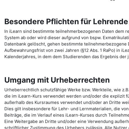
Besondere Pflichten für Lehrend
In iLearn sind bestimmte teilnehmerbezogenen Daten dem re
System ab oder wird dieser aufgrund von bspw. Exmatrikulat
Datenbank gelöscht, gehen bestimmte teilnehmerbezogene 
Aufbewahrungsfrist von zwei Jahren (§12 Abs. 1 RaPo) in iLe
Kalenderjahres, in dem dem Studierenden das Ergebnis der j
Umgang mit Urheberrechten
Urheberrechtlich schutzfähige Werke bzw. Werkteile, wie z.B
die im iLearn-Kurs verwendet werden und/oder die explizit fü
außerhalb des Kursraumes verwendet und/oder an Dritte we
Dies gilt insbesondere für Lehr- und Lernmaterialien, die von
Beiträge, die im Verlauf eines iLearn-Kurses durch Teilneh
Eine Weitergabe an Dritte und/oder eine Verwendung außerha
schriftlicher Zustimmung des Urhebers zulässig. Alle Nutzer 