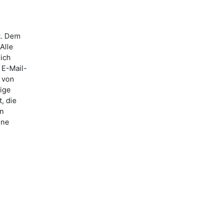
t. Dem
Alle
lich
 E-Mail-
 von
ige
, die
nn
ine