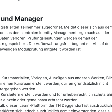
e und Manager
gistrierten Teilnehmer zugeordnet. Meldet dieser sich aus de
ion aus dem zentralen Identity Management ergo auch aus der 
Daten verloren. Prüfungsleistungen werden gemäß der
arn gespeichert. Die Aufbewahrungsfrist beginnt mit Ablauf des
eweiligen Modulprüfung mitgeteilt worden ist.
. Kursmaterialien, Vorlagen, Auszügen aus anderen Werken, Bild
r einen Kursraum erstellt werden, dürfen grundsätzlich nicht
itergegeben werden.
 Kursleitern erstellt wurden und für urheberrechtlich schutzfäh
mer einzeln oder gemeinsam erbracht werden.
lb dieser iLearn-Plattform der TH Deggendorf ist ausdrücklich
erklären sich jedoch ausdrücklich damit einverstanden, dass al