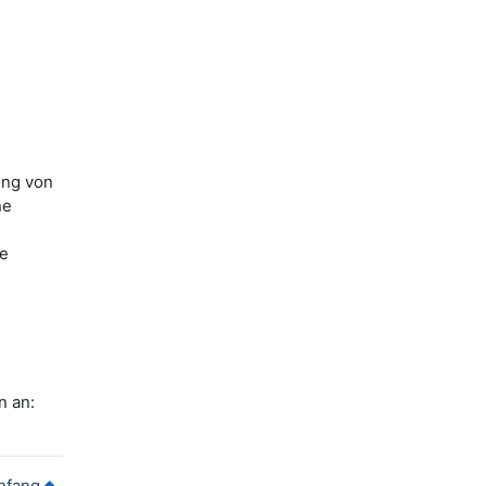
ung von
ne
ne
n an:
nfang