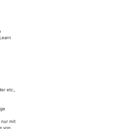
m
iLearn
er etc.,
ige
 nur mit
le von