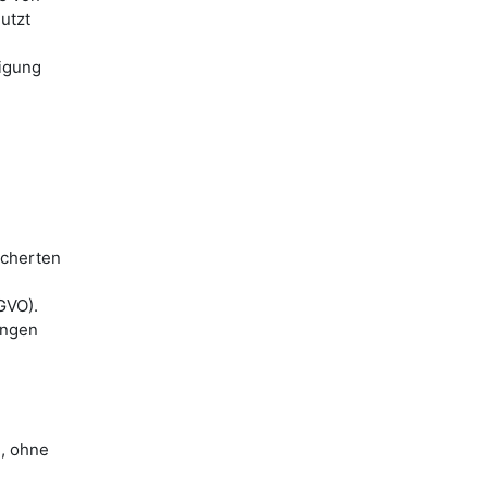
utzt
digung
icherten
GVO).
angen
n, ohne