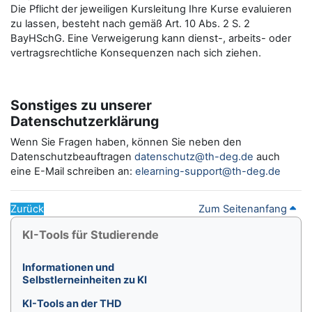
Die Pflicht der jeweiligen Kursleitung Ihre Kurse evaluieren
zu lassen, besteht nach gemäß Art. 10 Abs. 2 S. 2
BayHSchG. Eine Verweigerung kann dienst-, arbeits- oder
vertragsrechtliche Konsequenzen nach sich ziehen.
Sonstiges zu unserer
Datenschutzerklärung
Wenn Sie Fragen haben, können Sie neben den
Datenschutzbeauftragen
datenschutz@th-deg.de
auch
eine E-Mail schreiben an:
elearning-support@th-deg.de
Zurück
Zum Seitenanfang
Blöcke
KI-Tools für Studierende überspringen
KI-Tools für Studierende
Informationen und
Selbstlerneinheiten zu KI
KI-Tools an der THD