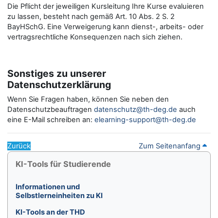
Die Pflicht der jeweiligen Kursleitung Ihre Kurse evaluieren
zu lassen, besteht nach gemäß Art. 10 Abs. 2 S. 2
BayHSchG. Eine Verweigerung kann dienst-, arbeits- oder
vertragsrechtliche Konsequenzen nach sich ziehen.
Sonstiges zu unserer
Datenschutzerklärung
Wenn Sie Fragen haben, können Sie neben den
Datenschutzbeauftragen
datenschutz@th-deg.de
auch
eine E-Mail schreiben an:
elearning-support@th-deg.de
Zurück
Zum Seitenanfang
Blöcke
KI-Tools für Studierende überspringen
KI-Tools für Studierende
Informationen und
Selbstlerneinheiten zu KI
KI-Tools an der THD