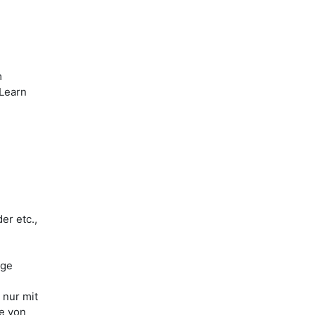
m
iLearn
er etc.,
ige
 nur mit
le von