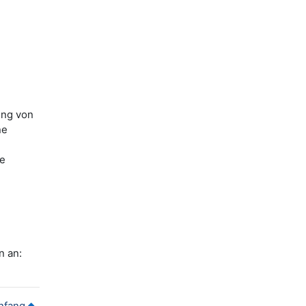
ung von
ne
ne
n an:
nfang