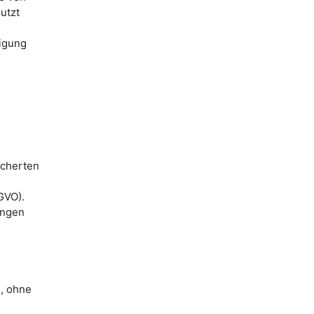
utzt
digung
icherten
GVO).
angen
n, ohne