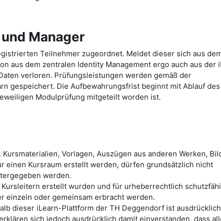
e und Manager
gistrierten Teilnehmer zugeordnet. Meldet dieser sich aus de
ion aus dem zentralen Identity Management ergo auch aus der 
Daten verloren. Prüfungsleistungen werden gemäß der
arn gespeichert. Die Aufbewahrungsfrist beginnt mit Ablauf des
eweiligen Modulprüfung mitgeteilt worden ist.
. Kursmaterialien, Vorlagen, Auszügen aus anderen Werken, Bild
r einen Kursraum erstellt werden, dürfen grundsätzlich nicht
itergegeben werden.
 Kursleitern erstellt wurden und für urheberrechtlich schutzfäh
mer einzeln oder gemeinsam erbracht werden.
lb dieser iLearn-Plattform der TH Deggendorf ist ausdrücklich
erklären sich jedoch ausdrücklich damit einverstanden, dass al