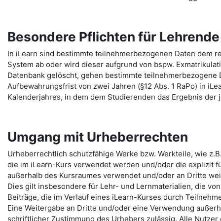
Besondere Pflichten für Lehrend
In iLearn sind bestimmte teilnehmerbezogenen Daten dem re
System ab oder wird dieser aufgrund von bspw. Exmatrikulat
Datenbank gelöscht, gehen bestimmte teilnehmerbezogene 
Aufbewahrungsfrist von zwei Jahren (§12 Abs. 1 RaPo) in iLe
Kalenderjahres, in dem dem Studierenden das Ergebnis der j
Umgang mit Urheberrechten
Urheberrechtlich schutzfähige Werke bzw. Werkteile, wie z.B
die im iLearn-Kurs verwendet werden und/oder die explizit fü
außerhalb des Kursraumes verwendet und/oder an Dritte we
Dies gilt insbesondere für Lehr- und Lernmaterialien, die von
Beiträge, die im Verlauf eines iLearn-Kurses durch Teilneh
Eine Weitergabe an Dritte und/oder eine Verwendung außerha
schriftlicher Zustimmung des Urhebers zulässig. Alle Nutzer 