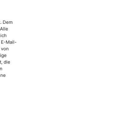
t. Dem
Alle
lich
 E-Mail-
 von
ige
, die
nn
ine