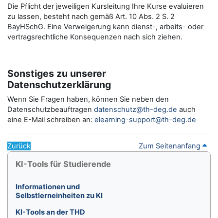
Die Pflicht der jeweiligen Kursleitung Ihre Kurse evaluieren
zu lassen, besteht nach gemäß Art. 10 Abs. 2 S. 2
BayHSchG. Eine Verweigerung kann dienst-, arbeits- oder
vertragsrechtliche Konsequenzen nach sich ziehen.
Sonstiges zu unserer
Datenschutzerklärung
Wenn Sie Fragen haben, können Sie neben den
Datenschutzbeauftragen
datenschutz@th-deg.de
auch
eine E-Mail schreiben an:
elearning-support@th-deg.de
Zurück
Zum Seitenanfang
Blöcke
KI-Tools für Studierende überspringen
KI-Tools für Studierende
Informationen und
Selbstlerneinheiten zu KI
KI-Tools an der THD