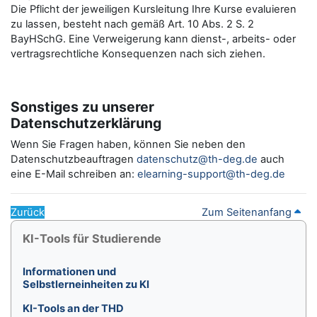
Die Pflicht der jeweiligen Kursleitung Ihre Kurse evaluieren
zu lassen, besteht nach gemäß Art. 10 Abs. 2 S. 2
BayHSchG. Eine Verweigerung kann dienst-, arbeits- oder
vertragsrechtliche Konsequenzen nach sich ziehen.
Sonstiges zu unserer
Datenschutzerklärung
Wenn Sie Fragen haben, können Sie neben den
Datenschutzbeauftragen
datenschutz@th-deg.de
auch
eine E-Mail schreiben an:
elearning-support@th-deg.de
Zurück
Zum Seitenanfang
Blöcke
KI-Tools für Studierende überspringen
KI-Tools für Studierende
Informationen und
Selbstlerneinheiten zu KI
KI-Tools an der THD