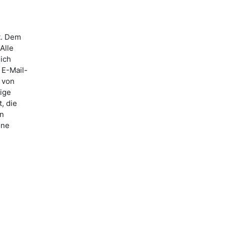
t. Dem
Alle
lich
 E-Mail-
 von
ige
, die
nn
ine