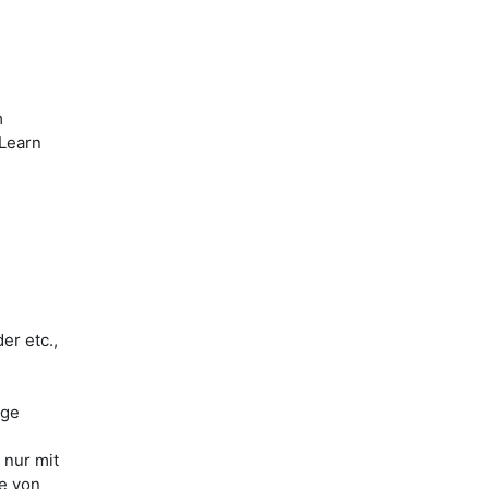
m
iLearn
er etc.,
ige
 nur mit
le von