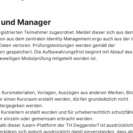
e und Manager
gistrierten Teilnehmer zugeordnet. Meldet dieser sich aus de
ion aus dem zentralen Identity Management ergo auch aus der 
Daten verloren. Prüfungsleistungen werden gemäß der
arn gespeichert. Die Aufbewahrungsfrist beginnt mit Ablauf des
eweiligen Modulprüfung mitgeteilt worden ist.
. Kursmaterialien, Vorlagen, Auszügen aus anderen Werken, Bild
r einen Kursraum erstellt werden, dürfen grundsätzlich nicht
itergegeben werden.
 Kursleitern erstellt wurden und für urheberrechtlich schutzfäh
mer einzeln oder gemeinsam erbracht werden.
lb dieser iLearn-Plattform der TH Deggendorf ist ausdrücklich
erklären sich jedoch ausdrücklich damit einverstanden, dass al