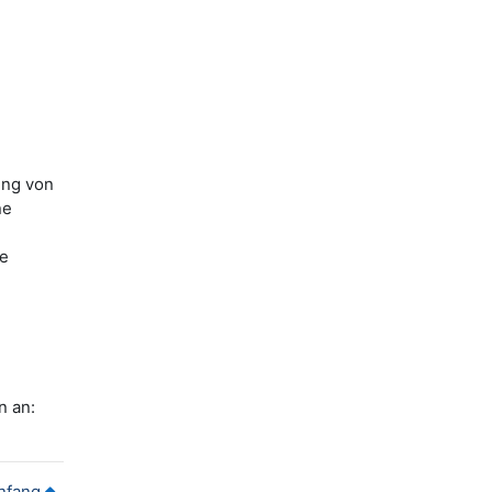
ung von
ne
ne
n an:
nfang