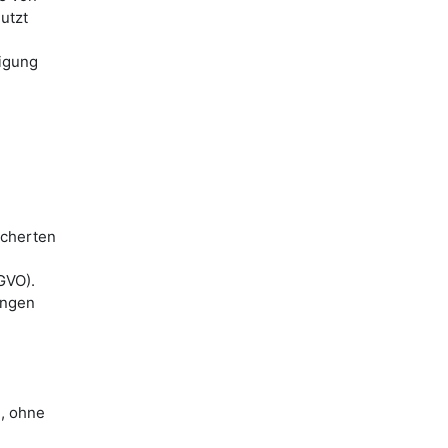
utzt
digung
icherten
GVO).
angen
n, ohne