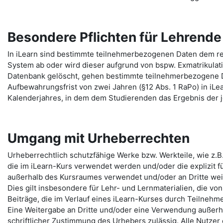
Besondere Pflichten für Lehrend
In iLearn sind bestimmte teilnehmerbezogenen Daten dem re
System ab oder wird dieser aufgrund von bspw. Exmatrikulat
Datenbank gelöscht, gehen bestimmte teilnehmerbezogene 
Aufbewahrungsfrist von zwei Jahren (§12 Abs. 1 RaPo) in iLe
Kalenderjahres, in dem dem Studierenden das Ergebnis der j
Umgang mit Urheberrechten
Urheberrechtlich schutzfähige Werke bzw. Werkteile, wie z.B
die im iLearn-Kurs verwendet werden und/oder die explizit fü
außerhalb des Kursraumes verwendet und/oder an Dritte we
Dies gilt insbesondere für Lehr- und Lernmaterialien, die von
Beiträge, die im Verlauf eines iLearn-Kurses durch Teilneh
Eine Weitergabe an Dritte und/oder eine Verwendung außerha
schriftlicher Zustimmung des Urhebers zulässig. Alle Nutzer 