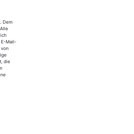
t. Dem
Alle
lich
 E-Mail-
 von
ige
, die
nn
ine