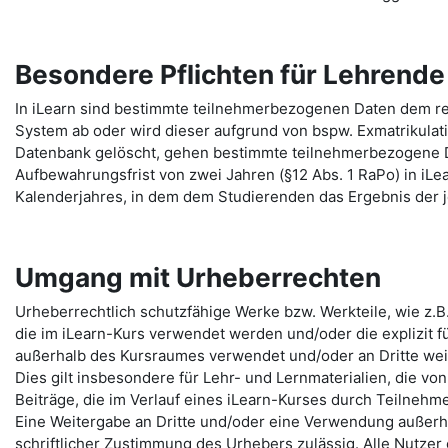
Besondere Pflichten für Lehrend
In iLearn sind bestimmte teilnehmerbezogenen Daten dem re
System ab oder wird dieser aufgrund von bspw. Exmatrikulat
Datenbank gelöscht, gehen bestimmte teilnehmerbezogene 
Aufbewahrungsfrist von zwei Jahren (§12 Abs. 1 RaPo) in iLe
Kalenderjahres, in dem dem Studierenden das Ergebnis der j
Umgang mit Urheberrechten
Urheberrechtlich schutzfähige Werke bzw. Werkteile, wie z.B
die im iLearn-Kurs verwendet werden und/oder die explizit fü
außerhalb des Kursraumes verwendet und/oder an Dritte we
Dies gilt insbesondere für Lehr- und Lernmaterialien, die von
Beiträge, die im Verlauf eines iLearn-Kurses durch Teilneh
Eine Weitergabe an Dritte und/oder eine Verwendung außerha
schriftlicher Zustimmung des Urhebers zulässig. Alle Nutzer 