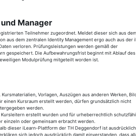
e und Manager
gistrierten Teilnehmer zugeordnet. Meldet dieser sich aus de
ion aus dem zentralen Identity Management ergo auch aus der 
Daten verloren. Prüfungsleistungen werden gemäß der
arn gespeichert. Die Aufbewahrungsfrist beginnt mit Ablauf des
eweiligen Modulprüfung mitgeteilt worden ist.
. Kursmaterialien, Vorlagen, Auszügen aus anderen Werken, Bild
r einen Kursraum erstellt werden, dürfen grundsätzlich nicht
itergegeben werden.
 Kursleitern erstellt wurden und für urheberrechtlich schutzfäh
mer einzeln oder gemeinsam erbracht werden.
lb dieser iLearn-Plattform der TH Deggendorf ist ausdrücklich
erklären sich jedoch ausdrücklich damit einverstanden, dass al