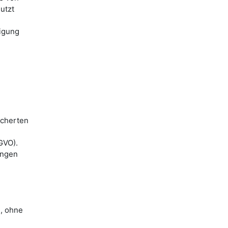
utzt
digung
icherten
GVO).
angen
n, ohne