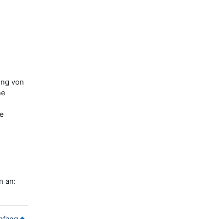
ung von
ne
ne
n an:
nfang