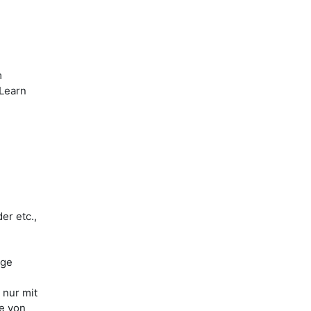
m
iLearn
er etc.,
ige
 nur mit
le von