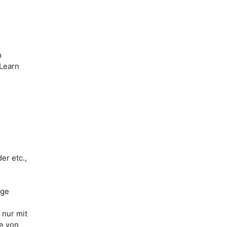
m
iLearn
er etc.,
ige
 nur mit
le von