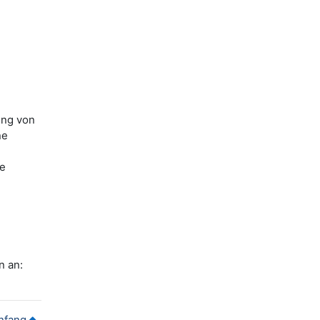
ung von
ne
ne
n an:
nfang