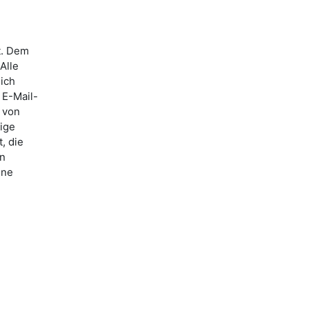
t. Dem
Alle
lich
 E-Mail-
 von
ige
, die
nn
ine