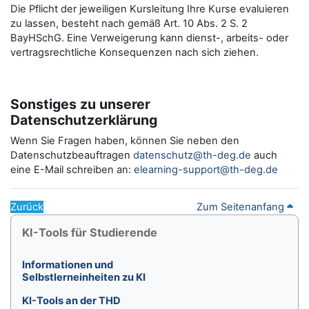
Die Pflicht der jeweiligen Kursleitung Ihre Kurse evaluieren
zu lassen, besteht nach gemäß Art. 10 Abs. 2 S. 2
BayHSchG. Eine Verweigerung kann dienst-, arbeits- oder
vertragsrechtliche Konsequenzen nach sich ziehen.
Sonstiges zu unserer
Datenschutzerklärung
Wenn Sie Fragen haben, können Sie neben den
Datenschutzbeauftragen
datenschutz@th-deg.de
auch
eine E-Mail schreiben an:
elearning-support@th-deg.de
Zurück
Zum Seitenanfang
Blöcke
KI-Tools für Studierende überspringen
KI-Tools für Studierende
Informationen und
Selbstlerneinheiten zu KI
KI-Tools an der THD