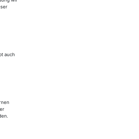
eser
bt auch
rnen
er
den.