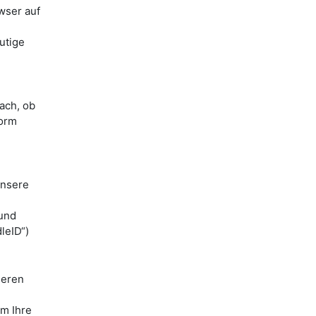
wser auf
utige
ach, ob
form
unsere
 und
leID“)
ieren
m Ihre