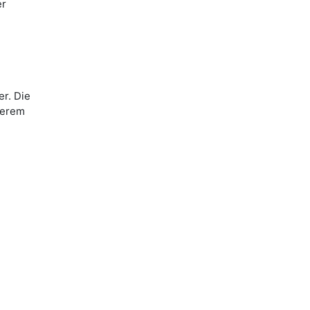
er
r. Die
serem