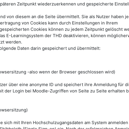
päteren Zeitpunkt wiederzuerkennen und gespeicherte Einste
 von diesem an die Seite übermittelt. Sie als Nutzer haben je
bertragung von Cookies kann durch Einstellungen in Ihrem
e gespeicherten Cookies können zu jedem Zeitpunkt gelöscht w
das E-Learningsystem der THD deaktivieren, können möglicher
tzt werden.
lgende Daten darin gespeichert und übermittelt:
wsersitzung -also wenn der Browser geschlossen wird)
utzer über eine anonyme ID und speichert ihre Anmeldung für d
it der Login bei Moodle-Zugriffen von Seite zu Seite erhalten bl
owsersitzung)
ie sich mit Ihren Hochschulzugangsdaten am System anmelden
 Shibboleth (Single Sign-on) ein. Nach der erfolgreichen Anmel