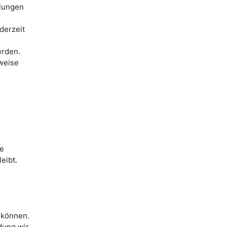
llungen
derzeit
erden.
weise
ie
eibt.
 können.
dung wir