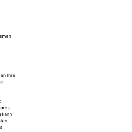
ismen
nen Ihre
re
d
bares
g kann
ten.
es