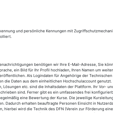
skennung und persönliche Kennungen mit Zugriffschutzmechan
lliert.
Benachrichtigungen benötigen wir Ihre E-Mail-Adresse, Sie kön
rache, ein Bild für Ihr Profil hochladen, Ihren Namen um weite
röffentlichen. Als Logindaten für Angehörige der Technischen
n die Daten aus dem einheitlichen Hochschulaccount genutzt.
 Lösungen etc. sind die Inhaltsdaten der Plattform. Ihr Vor- un
hrieben sind. Ferner gibt es ein umfassendes frei konfigurier
 regelmäßig eine Bewertung der Kurse. Die jeweilige Kursleitun
n. Dadurch erhalten beauftragte Personen Einsicht in Nutzerda
, hierbei wird die Technik des DFN (Verein zur Förderung ein