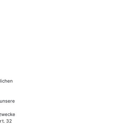
lichen
 unsere
ezwecke
rt. 32