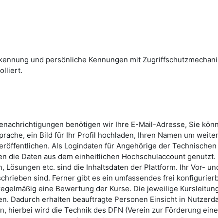
skennung und persönliche Kennungen mit Zugriffschutzmechan
lliert.
Benachrichtigungen benötigen wir Ihre E-Mail-Adresse, Sie kön
rache, ein Bild für Ihr Profil hochladen, Ihren Namen um weite
röffentlichen. Als Logindaten für Angehörige der Technischen
n die Daten aus dem einheitlichen Hochschulaccount genutzt.
 Lösungen etc. sind die Inhaltsdaten der Plattform. Ihr Vor- un
hrieben sind. Ferner gibt es ein umfassendes frei konfigurier
 regelmäßig eine Bewertung der Kurse. Die jeweilige Kursleitun
n. Dadurch erhalten beauftragte Personen Einsicht in Nutzerda
, hierbei wird die Technik des DFN (Verein zur Förderung ein