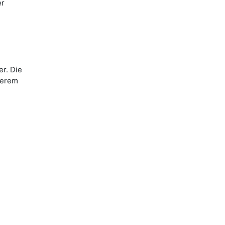
er
r. Die
serem