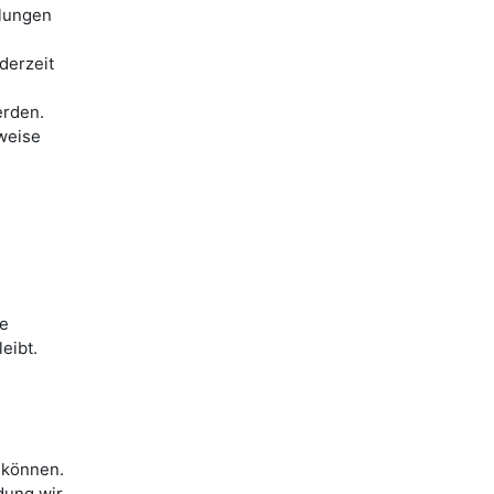
llungen
derzeit
erden.
weise
ie
eibt.
 können.
dung wir