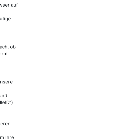
wser auf
utige
ach, ob
form
unsere
 und
leID“)
ieren
m Ihre