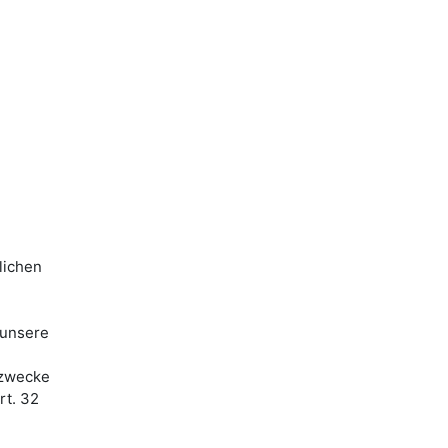
lichen
 unsere
ezwecke
rt. 32