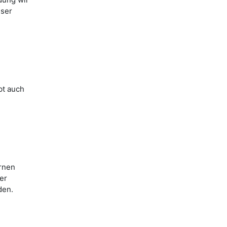
eser
bt auch
rnen
er
den.