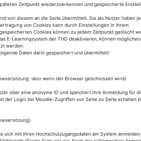
päteren Zeitpunkt wiederzuerkennen und gespeicherte Einste
 von diesem an die Seite übermittelt. Sie als Nutzer haben je
bertragung von Cookies kann durch Einstellungen in Ihrem
e gespeicherten Cookies können zu jedem Zeitpunkt gelöscht w
das E-Learningsystem der THD deaktivieren, können möglicher
tzt werden.
lgende Daten darin gespeichert und übermittelt:
wsersitzung -also wenn der Browser geschlossen wird)
utzer über eine anonyme ID und speichert ihre Anmeldung für d
it der Login bei Moodle-Zugriffen von Seite zu Seite erhalten bl
owsersitzung)
ie sich mit Ihren Hochschulzugangsdaten am System anmelden
 Shibboleth (Single Sign-on) ein. Nach der erfolgreichen Anmel