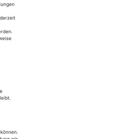
llungen
derzeit
erden.
weise
ie
eibt.
 können.
dung wir