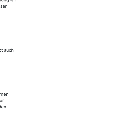
eser
bt auch
rnen
er
den.