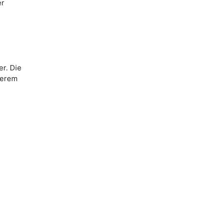
er
r. Die
serem