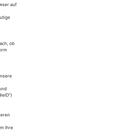
wser auf
utige
ach, ob
form
unsere
 und
leID“)
ieren
m Ihre