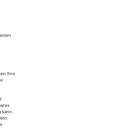
ismen
nen Ihre
re
d
bares
g kann
ten.
es