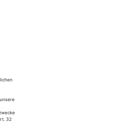
lichen
 unsere
ezwecke
rt. 32