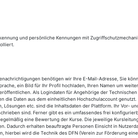
skennung und persönliche Kennungen mit Zugriffschutzmechan
lliert.
Benachrichtigungen benötigen wir Ihre E-Mail-Adresse, Sie kön
rache, ein Bild für Ihr Profil hochladen, Ihren Namen um weite
röffentlichen. Als Logindaten für Angehörige der Technischen
n die Daten aus dem einheitlichen Hochschulaccount genutzt.
 Lösungen etc. sind die Inhaltsdaten der Plattform. Ihr Vor- un
hrieben sind. Ferner gibt es ein umfassendes frei konfigurier
 regelmäßig eine Bewertung der Kurse. Die jeweilige Kursleitun
n. Dadurch erhalten beauftragte Personen Einsicht in Nutzerda
, hierbei wird die Technik des DFN (Verein zur Förderung ein