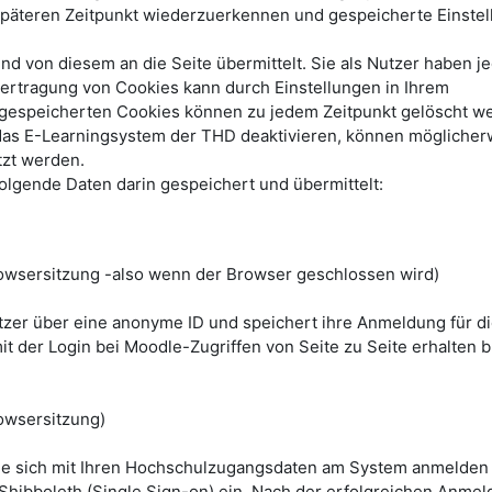
päteren Zeitpunkt wiederzuerkennen und gespeicherte Einste
 von diesem an die Seite übermittelt. Sie als Nutzer haben je
bertragung von Cookies kann durch Einstellungen in Ihrem
e gespeicherten Cookies können zu jedem Zeitpunkt gelöscht w
das E-Learningsystem der THD deaktivieren, können möglicher
tzt werden.
lgende Daten darin gespeichert und übermittelt:
wsersitzung -also wenn der Browser geschlossen wird)
utzer über eine anonyme ID und speichert ihre Anmeldung für d
it der Login bei Moodle-Zugriffen von Seite zu Seite erhalten bl
owsersitzung)
ie sich mit Ihren Hochschulzugangsdaten am System anmelden
 Shibboleth (Single Sign-on) ein. Nach der erfolgreichen Anmel