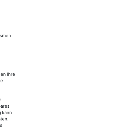
ismen
nen Ihre
re
d
bares
g kann
ten.
es