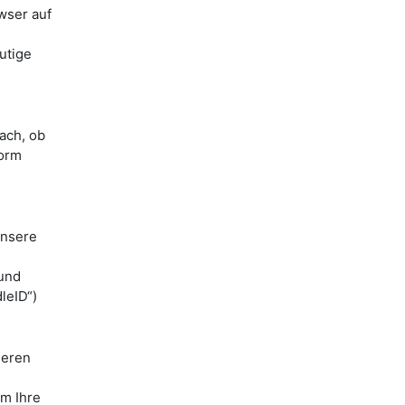
wser auf
utige
ach, ob
form
unsere
 und
leID“)
ieren
m Ihre