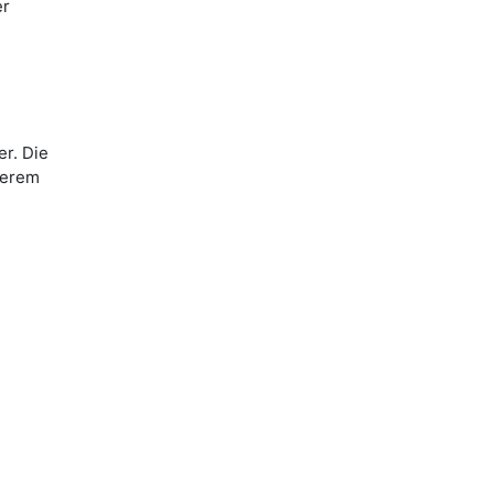
er
r. Die
serem