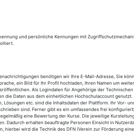
skennung und persönliche Kennungen mit Zugriffschutzmechan
lliert.
Benachrichtigungen benötigen wir Ihre E-Mail-Adresse, Sie kön
rache, ein Bild für Ihr Profil hochladen, Ihren Namen um weite
röffentlichen. Als Logindaten für Angehörige der Technischen
n die Daten aus dem einheitlichen Hochschulaccount genutzt.
 Lösungen etc. sind die Inhaltsdaten der Plattform. Ihr Vor- un
hrieben sind. Ferner gibt es ein umfassendes frei konfigurier
 regelmäßig eine Bewertung der Kurse. Die jeweilige Kursleitun
n. Dadurch erhalten beauftragte Personen Einsicht in Nutzerda
, hierbei wird die Technik des DFN (Verein zur Förderung ein