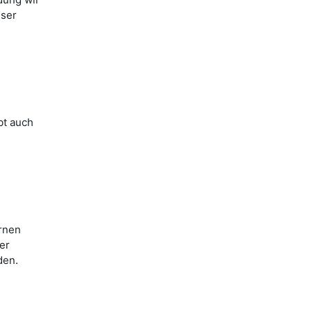
eser
bt auch
rnen
er
den.