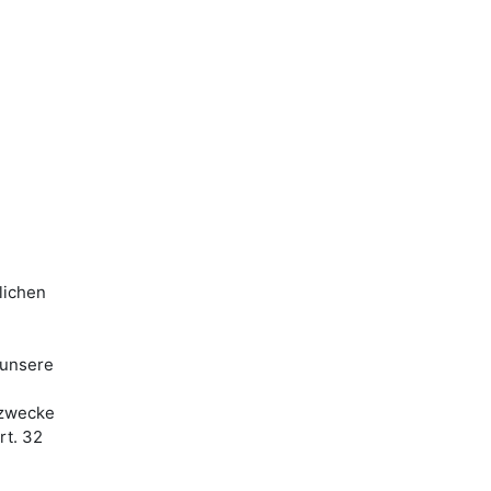
lichen
 unsere
ezwecke
rt. 32