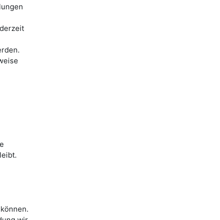
llungen
derzeit
erden.
weise
ie
eibt.
 können.
dung wir