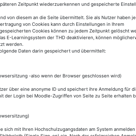
päteren Zeitpunkt wiederzuerkennen und gespeicherte Einste
 von diesem an die Seite übermittelt. Sie als Nutzer haben je
bertragung von Cookies kann durch Einstellungen in Ihrem
e gespeicherten Cookies können zu jedem Zeitpunkt gelöscht w
das E-Learningsystem der THD deaktivieren, können möglicher
tzt werden.
lgende Daten darin gespeichert und übermittelt:
wsersitzung -also wenn der Browser geschlossen wird)
utzer über eine anonyme ID und speichert ihre Anmeldung für d
it der Login bei Moodle-Zugriffen von Seite zu Seite erhalten bl
owsersitzung)
ie sich mit Ihren Hochschulzugangsdaten am System anmelden
 Shibboleth (Single Sign-on) ein. Nach der erfolgreichen Anmel