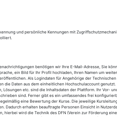
skennung und persönliche Kennungen mit Zugriffschutzmechan
lliert.
Benachrichtigungen benötigen wir Ihre E-Mail-Adresse, Sie kön
rache, ein Bild für Ihr Profil hochladen, Ihren Namen um weite
röffentlichen. Als Logindaten für Angehörige der Technischen
n die Daten aus dem einheitlichen Hochschulaccount genutzt.
 Lösungen etc. sind die Inhaltsdaten der Plattform. Ihr Vor- un
hrieben sind. Ferner gibt es ein umfassendes frei konfigurier
 regelmäßig eine Bewertung der Kurse. Die jeweilige Kursleitun
n. Dadurch erhalten beauftragte Personen Einsicht in Nutzerda
, hierbei wird die Technik des DFN (Verein zur Förderung ein