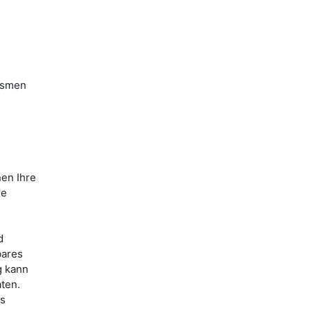
ismen
nen Ihre
re
d
bares
g kann
ten.
es