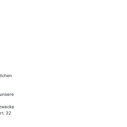
lichen
 unsere
ezwecke
rt. 32