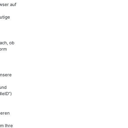
wser auf
utige
ach, ob
form
unsere
 und
leID“)
ieren
m Ihre