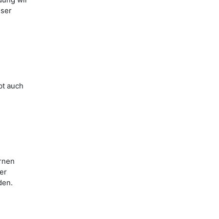
eser
bt auch
rnen
er
den.