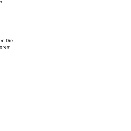
er
r. Die
serem