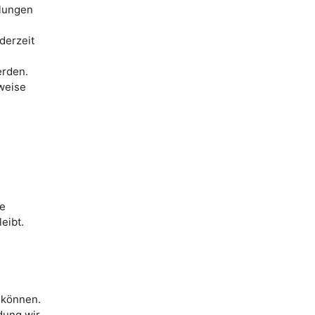
llungen
derzeit
erden.
weise
ie
eibt.
 können.
dung wir