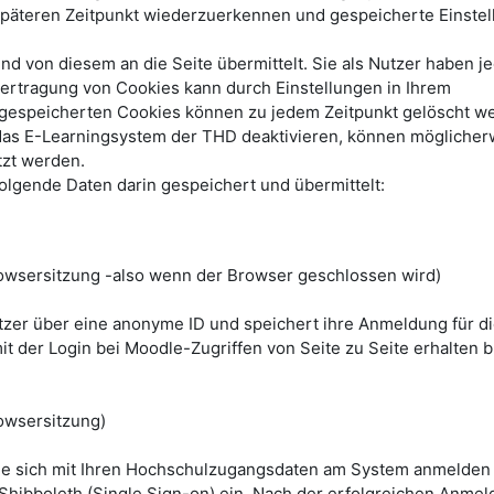
päteren Zeitpunkt wiederzuerkennen und gespeicherte Einste
 von diesem an die Seite übermittelt. Sie als Nutzer haben je
bertragung von Cookies kann durch Einstellungen in Ihrem
e gespeicherten Cookies können zu jedem Zeitpunkt gelöscht w
das E-Learningsystem der THD deaktivieren, können möglicher
tzt werden.
lgende Daten darin gespeichert und übermittelt:
wsersitzung -also wenn der Browser geschlossen wird)
utzer über eine anonyme ID und speichert ihre Anmeldung für d
it der Login bei Moodle-Zugriffen von Seite zu Seite erhalten bl
owsersitzung)
ie sich mit Ihren Hochschulzugangsdaten am System anmelden
 Shibboleth (Single Sign-on) ein. Nach der erfolgreichen Anmel