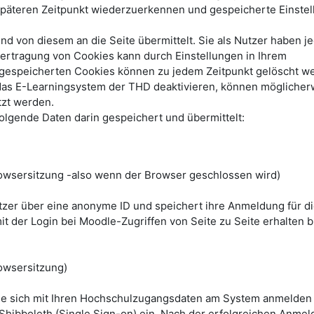
päteren Zeitpunkt wiederzuerkennen und gespeicherte Einste
 von diesem an die Seite übermittelt. Sie als Nutzer haben je
bertragung von Cookies kann durch Einstellungen in Ihrem
e gespeicherten Cookies können zu jedem Zeitpunkt gelöscht w
das E-Learningsystem der THD deaktivieren, können möglicher
tzt werden.
lgende Daten darin gespeichert und übermittelt:
wsersitzung -also wenn der Browser geschlossen wird)
utzer über eine anonyme ID und speichert ihre Anmeldung für d
it der Login bei Moodle-Zugriffen von Seite zu Seite erhalten bl
owsersitzung)
ie sich mit Ihren Hochschulzugangsdaten am System anmelden
 Shibboleth (Single Sign-on) ein. Nach der erfolgreichen Anmel