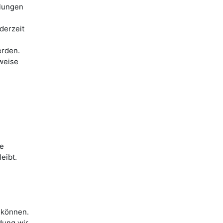
llungen
derzeit
erden.
weise
ie
eibt.
 können.
dung wir