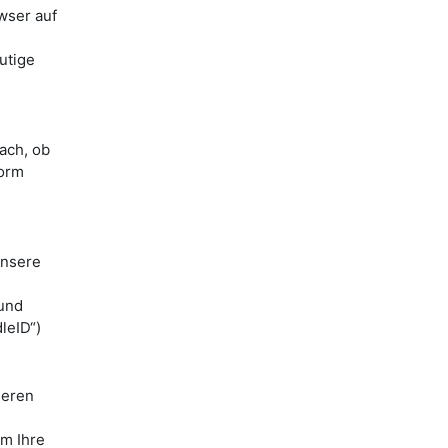
wser auf
utige
ach, ob
form
unsere
 und
leID“)
ieren
m Ihre