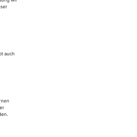
eser
bt auch
rnen
er
den.