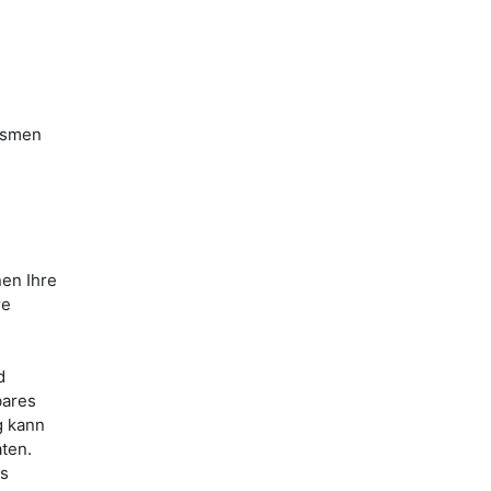
ismen
nen Ihre
re
d
bares
g kann
ten.
es