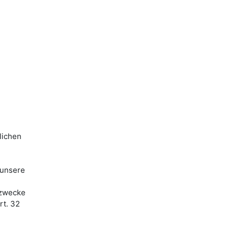
lichen
 unsere
ezwecke
rt. 32