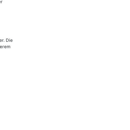
er
r. Die
serem