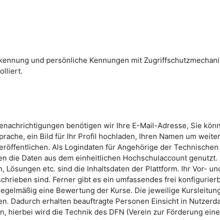
skennung und persönliche Kennungen mit Zugriffschutzmechan
lliert.
Benachrichtigungen benötigen wir Ihre E-Mail-Adresse, Sie kön
rache, ein Bild für Ihr Profil hochladen, Ihren Namen um weite
röffentlichen. Als Logindaten für Angehörige der Technischen
n die Daten aus dem einheitlichen Hochschulaccount genutzt.
 Lösungen etc. sind die Inhaltsdaten der Plattform. Ihr Vor- un
hrieben sind. Ferner gibt es ein umfassendes frei konfigurier
 regelmäßig eine Bewertung der Kurse. Die jeweilige Kursleitun
n. Dadurch erhalten beauftragte Personen Einsicht in Nutzerda
, hierbei wird die Technik des DFN (Verein zur Förderung ein