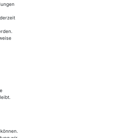
llungen
derzeit
erden.
weise
ie
eibt.
 können.
dung wir