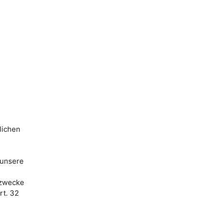
lichen
 unsere
ezwecke
rt. 32