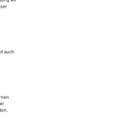
eser
bt auch
rnen
er
den.