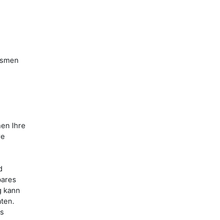
ismen
nen Ihre
re
d
bares
g kann
ten.
es