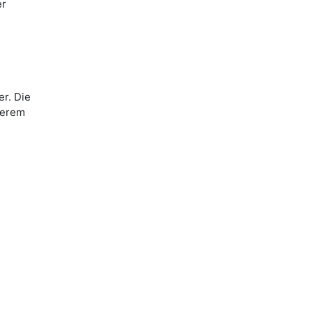
er
r. Die
serem