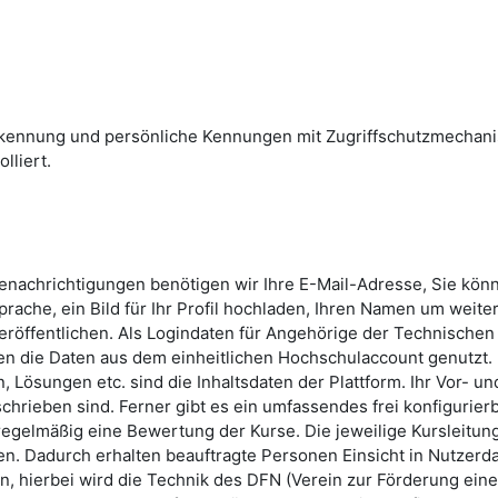
skennung und persönliche Kennungen mit Zugriffschutzmechan
lliert.
Benachrichtigungen benötigen wir Ihre E-Mail-Adresse, Sie kön
rache, ein Bild für Ihr Profil hochladen, Ihren Namen um weite
röffentlichen. Als Logindaten für Angehörige der Technischen
n die Daten aus dem einheitlichen Hochschulaccount genutzt.
 Lösungen etc. sind die Inhaltsdaten der Plattform. Ihr Vor- un
hrieben sind. Ferner gibt es ein umfassendes frei konfigurier
 regelmäßig eine Bewertung der Kurse. Die jeweilige Kursleitun
n. Dadurch erhalten beauftragte Personen Einsicht in Nutzerda
, hierbei wird die Technik des DFN (Verein zur Förderung ein