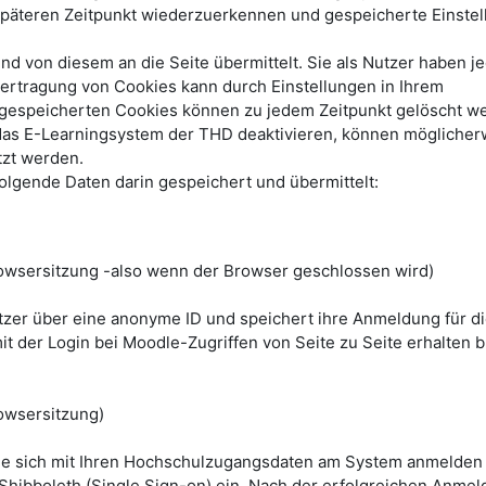
päteren Zeitpunkt wiederzuerkennen und gespeicherte Einste
 von diesem an die Seite übermittelt. Sie als Nutzer haben je
bertragung von Cookies kann durch Einstellungen in Ihrem
e gespeicherten Cookies können zu jedem Zeitpunkt gelöscht w
das E-Learningsystem der THD deaktivieren, können möglicher
tzt werden.
lgende Daten darin gespeichert und übermittelt:
wsersitzung -also wenn der Browser geschlossen wird)
utzer über eine anonyme ID und speichert ihre Anmeldung für d
it der Login bei Moodle-Zugriffen von Seite zu Seite erhalten bl
owsersitzung)
ie sich mit Ihren Hochschulzugangsdaten am System anmelden
 Shibboleth (Single Sign-on) ein. Nach der erfolgreichen Anmel