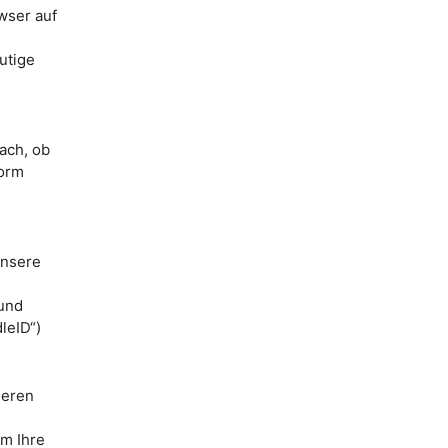
wser auf
utige
ach, ob
form
unsere
 und
leID“)
ieren
m Ihre