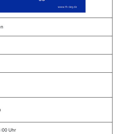
en
h
4:00 Uhr