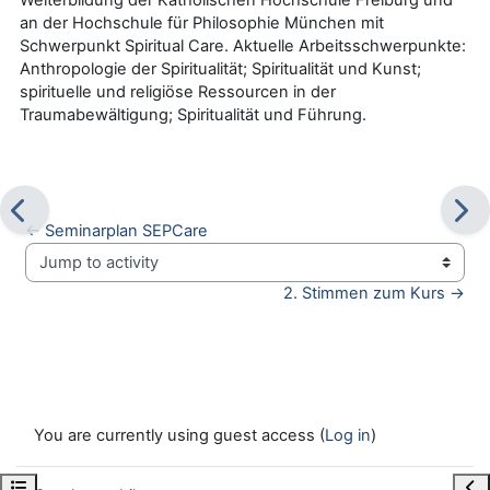
Weiterbildung der Katholischen Hochschule Freiburg und
an der Hochschule für Philosophie München mit
Schwerpunkt Spiritual Care. Aktuelle Arbeitsschwerpunkte:
Anthropologie der Spiritualität; Spiritualität und Kunst;
spirituelle und religiöse Ressourcen in der
Traumabewältigung; Spiritualität und Führung.
← Seminarplan SEPCare
Jump to activity
2. Stimmen zum Kurs →
You are currently using guest access (
Log in
)
Open course index
Ope