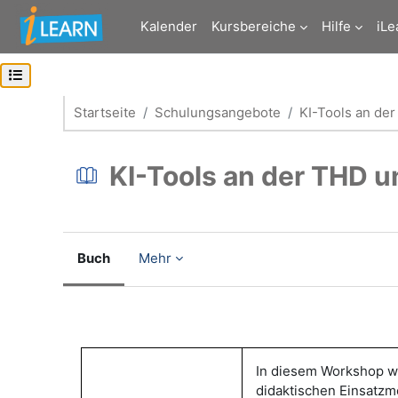
Zum Hauptinhalt
Kalender
Kursbereiche
Hilfe
iLe
Kursindex öffnen
Startseite
Schulungsangebote
KI-Tools an der
KI-Tools an der THD u
Buch
Mehr
Abschlussbedingungen
In diesem Workshop w
didaktischen Einsatzmö