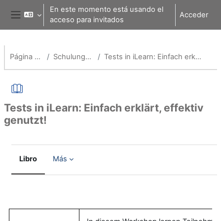
Salta al contenido principal
En este momento está usando el
Acceder
acceso para invitados
Panel lateral
Página Principal
Schulungsangebote
Tests in iLearn: Einfach erklärt, effektiv genutzt!
Tests in iLearn: Einfach erklärt, effektiv
genutzt!
Libro
Más
Requisitos de finalización