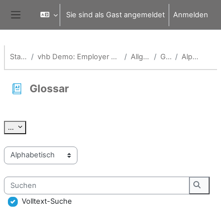
Zum Hauptinhalt
Sie sind als Gast angemeldet
Anmelden
Website-Übersicht
Startseite
vhb Demo: Employer Branding und Onboarding
Allgemeines
Glossar
Alphabetisch
Glossar
Abschlussbedingungen
Einträge exportieren
...
Sie können das Glossar über das Suchfeld oder das Stichworta
Suchen
Suche
Volltext-Suche