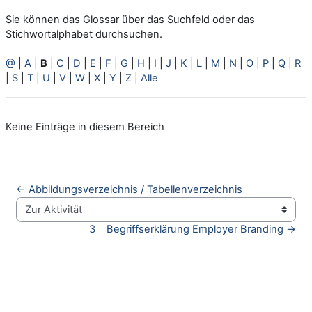
Sie können das Glossar über das Suchfeld oder das
Stichwortalphabet durchsuchen.
@
|
A
|
B
|
C
|
D
|
E
|
F
|
G
|
H
|
I
|
J
|
K
|
L
|
M
|
N
|
O
|
P
|
Q
|
R
|
S
|
T
|
U
|
V
|
W
|
X
|
Y
|
Z
|
Alle
Keine Einträge in diesem Bereich
← Abbildungsverzeichnis / Tabellenverzeichnis
Zur Aktivität
3    Begriffserklärung Employer Branding →