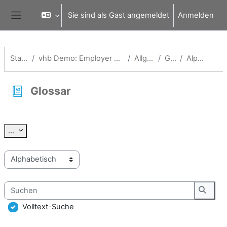
Zum Hauptinhalt
Sie sind als Gast angemeldet
Anmelden
Website-Übersicht
Startseite
vhb Demo: Employer Branding und Onboarding
Allgemeines
Glossar
Alphabetisch
Glossar
Abschlussbedingungen
Einträge exportieren
...
Sie können das Glossar über das Suchfeld oder das Stichworta
Suchen
Suche
Volltext-Suche