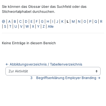
Sie können das Glossar über das Suchfeld oder das
Stichwortalphabet durchsuchen.
@
|
A
|
B
|
C
|
D
|
E
|
F
|
G
|
H
|
I
|
J
|
K
|
L
|
M
|
N
|
O
|
P
|
Q
|
R
|
S
|
T
|
U
|
V
|
W
|
X
|
Y
|
Z
|
Alle
Keine Einträge in diesem Bereich
← Abbildungsverzeichnis / Tabellenverzeichnis
Zur Aktivität
3    Begriffserklärung Employer Branding →