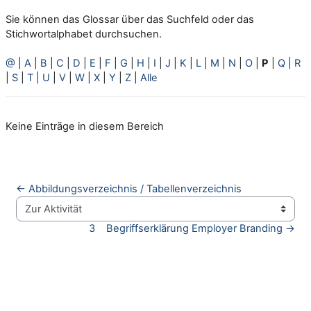
Sie können das Glossar über das Suchfeld oder das
Stichwortalphabet durchsuchen.
@
|
A
|
B
|
C
|
D
|
E
|
F
|
G
|
H
|
I
|
J
|
K
|
L
|
M
|
N
|
O
|
P
|
Q
|
R
|
S
|
T
|
U
|
V
|
W
|
X
|
Y
|
Z
|
Alle
Keine Einträge in diesem Bereich
← Abbildungsverzeichnis / Tabellenverzeichnis
Zur Aktivität
3    Begriffserklärung Employer Branding →