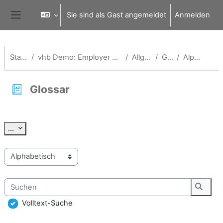
Zum Hauptinhalt
Sie sind als Gast angemeldet
Anmelden
Website-Übersicht
Startseite
vhb Demo: Employer Branding und Onboarding
Allgemeines
Glossar
Alphabetisch
Glossar
Abschlussbedingungen
Einträge exportieren
...
Sie können das Glossar über das Suchfeld oder das Stichworta
Suchen
Suche
Volltext-Suche