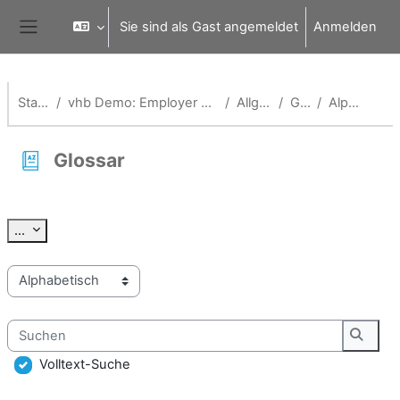
Zum Hauptinhalt
Sie sind als Gast angemeldet
Anmelden
Website-Übersicht
Startseite
vhb Demo: Employer Branding und Onboarding
Allgemeines
Glossar
Alphabetisch
Glossar
Abschlussbedingungen
Einträge exportieren
...
Sie können das Glossar über das Suchfeld oder das Stichworta
Suchen
Suche
Volltext-Suche