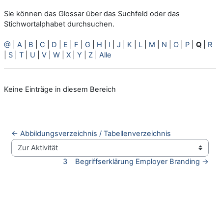
Sie können das Glossar über das Suchfeld oder das
Stichwortalphabet durchsuchen.
@
|
A
|
B
|
C
|
D
|
E
|
F
|
G
|
H
|
I
|
J
|
K
|
L
|
M
|
N
|
O
|
P
|
Q
|
R
|
S
|
T
|
U
|
V
|
W
|
X
|
Y
|
Z
|
Alle
Keine Einträge in diesem Bereich
← Abbildungsverzeichnis / Tabellenverzeichnis
Zur Aktivität
3    Begriffserklärung Employer Branding →