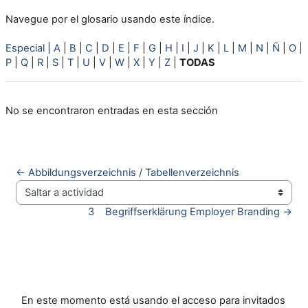
Navegue por el glosario usando este índice.
Especial
|
A
|
B
|
C
|
D
|
E
|
F
|
G
|
H
|
I
|
J
|
K
|
L
|
M
|
N
|
Ñ
|
O
|
P
|
Q
|
R
|
S
|
T
|
U
|
V
|
W
|
X
|
Y
|
Z
|
TODAS
No se encontraron entradas en esta sección
← Abbildungsverzeichnis / Tabellenverzeichnis
Saltar a actividad
3    Begriffserklärung Employer Branding →
En este momento está usando el acceso para invitados