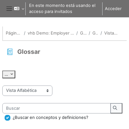
Salta al contenido principal
En este momento está usando el
Acceder
acceso para invitados
Panel lateral
Página Principal
vhb Demo: Employer Branding und Onboarding
General
Glossar
Vista Alfabética
Glossar
Requisitos de finalización
Exportar entradas
...
Navegue por el glosario usando este índice.
Buscar
Busca
¿Buscar en conceptos y definiciones?