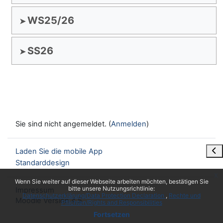
WS25/26
SS26
Sie sind nicht angemeldet. (
Anmelden
)
Blo
Laden Sie die mobile App
Standarddesign
x
Wenn Sie weiter auf dieser Webseite arbeiten möchten, bestätigen Sie
bitte unsere Nutzungsrichtlinie:
Impressum
Datenschutzerklärung/Data Protection Declaration
Rechte und
Moodle Version 4.5
Pflichten/Rights and Responsibilities
Fortsetzen