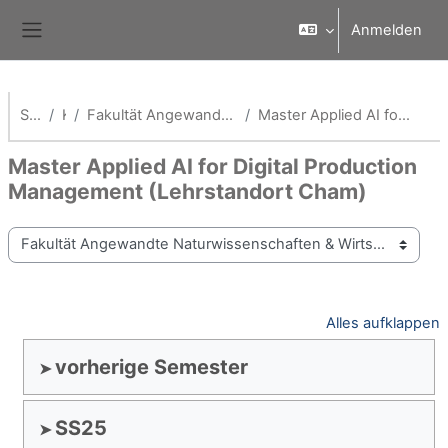
Zum Hauptinhalt
Anmelden
Website-Übersicht
Startseite
Kurse
Fakultät Angewandte Naturwissenschaften & Wirtschaftsingenieurwesen
Master Applied AI for Digital Production Management (Lehrstandort Cham)
Master Applied AI for Digital Production
Management (Lehrstandort Cham)
Kursbereiche
Alles aufklappen
vorherige Semester
SS25