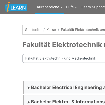
Zum Hauptinhalt
Kursbereiche
Hilfe
iLearn Suppor
Startseite
Kurse
Fakultät Elektrotechnik u
Fakultät Elektrotechni
Kursbereiche
Bachelor Electrical Engineering 
Bachelor Elektro- & Information