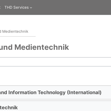
t
THD Services
nd Medientechnik
k und Medientechnik
and Information Technology (International)
stechnik