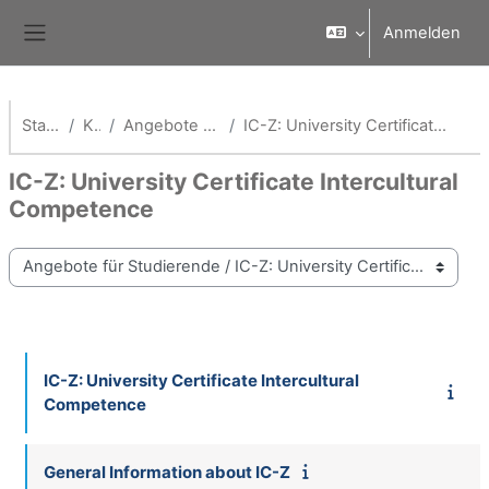
Zum Hauptinhalt
Anmelden
Website-Übersicht
Startseite
Kurse
Angebote für Studierende
IC-Z: University Certificate Intercultural Competence
IC-Z: University Certificate Intercultural
Competence
Kursbereiche
IC-Z: University Certificate Intercultural
Competence
General Information about IC-Z