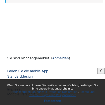
Sie sind nicht angemeldet. (
Anmelden
)
Blo
Laden Sie die mobile App
Standarddesign
x
Wenn Sie weiter auf dieser Webseite arbeiten möchten, bestätigen Sie
bitte unsere Nutzungsrichtlinie:
Impressum
Datenschutzerklärung/Data Protection Declaration
Rechte und
Moodle Version 4.5
Pflichten/Rights and Responsibilities
Fortsetzen