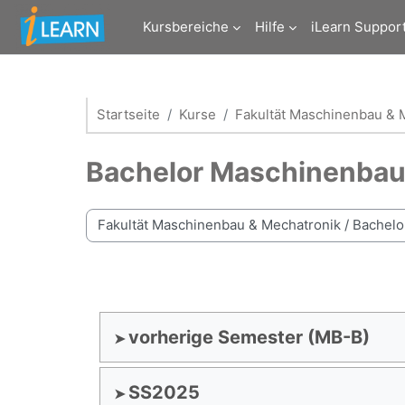
Zum Hauptinhalt
Kursbereiche
Hilfe
iLearn Suppor
Startseite
Kurse
Fakultät Maschinenbau & 
Bachelor Maschinenba
Kursbereiche
vorherige Semester (MB-B)
SS2025