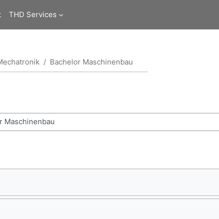
t
THD Services
Mechatronik
Bachelor Maschinenbau
u