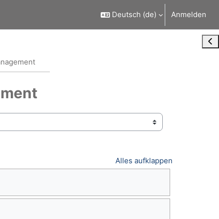
Deutsch ‎(de)‎
Anmelden
Blo
Management
ement
Alles aufklappen