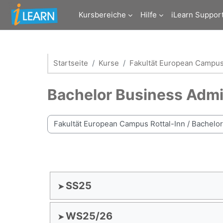
Zum Hauptinhalt
Kursbereiche
Hilfe
iLearn Suppor
Startseite
Kurse
Fakultät European Campus
Bachelor Business Admi
Kursbereiche
SS25
WS25/26