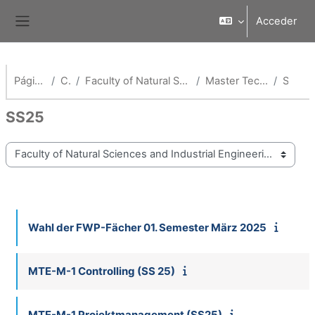
Salta al contenido principal
Acceder
Panel lateral
Página Principal
Cursos
Faculty of Natural Sciences and Industrial Engineering
Master Technologiemanagement
SS25
SS25
Categorías
Wahl der FWP-Fächer 01. Semester März 2025
MTE-M-1 Controlling (SS 25)
MTE-M-1 Projektmanagement (SS25)