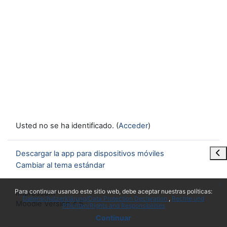
Usted no se ha identificado. (
Acceder
)
Abr
Descargar la app para dispositivos móviles
Cambiar al tema estándar
x
Para continuar usando este sitio web, debe aceptar nuestras políticas:
Impressum
Datenschutzerklärung/Data Protection Declaration
Rechte und
Moodle Version 4.5
Pflichten/Rights and Responsibilities
Continuar