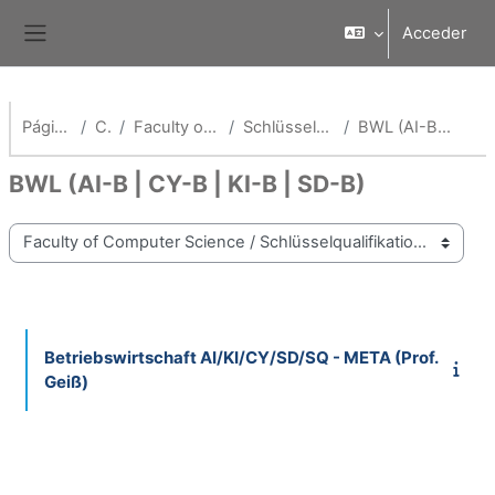
Salta al contenido principal
Acceder
Panel lateral
Página Principal
Cursos
Faculty of Computer Science
Schlüsselqualifikationen Fak AI
BWL (AI-B | CY-B | KI-B | SD-B)
BWL (AI-B | CY-B | KI-B | SD-B)
Categorías
Betriebswirtschaft AI/KI/CY/SD/SQ - META (Prof.
Geiß)